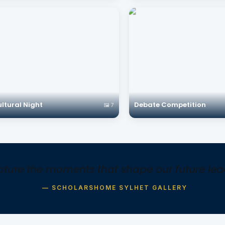
ltural Night
Debate Competition
🖼️ 7
ture the moments that shape our future lead
— SCHOLARSHOME SYLHET GALLERY