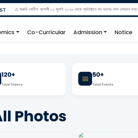
⚠️ জরুরি নোটিশ: আগামী ০১ জুলাই ২০২৬ থেকে প্রতিষ্ঠানে সব ধরনের নগদ লেনদেন বন্
EST
ফি শুধুমাত্র নির্ধারিত ব্যাংক অথবা অ্যাপের মাধ্যমে পরিশোধ করার জন্য বিশেষভাবে অনুর
emics
Co-Curricular
Admission
Notice
০১৩৩৪-৯১৩৪৮১ ।
120+
50+
📅
Total Videos
Total Events
ll Photos