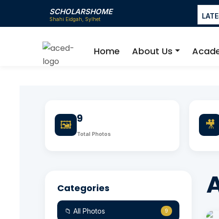
SCHOLARSHOME
LAT
Home
About Us
Acad
9
🖼️
🎥
Total Photos
A
Categories
📁 All Photos
9