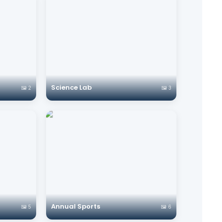
Science Lab
🖼️ 2
🖼️ 3
Annual Sports
🖼️ 5
🖼️ 6