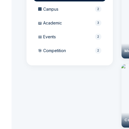
🏢 Campus
2
📖 Academic
3
📅 Events
2
🎯 Competition
M
2
C