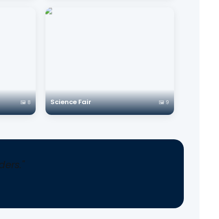
Science Fair
🖼️ 8
🖼️ 9
ers."