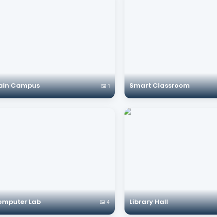
ain Campus
Smart Classroom
🖼️ 1
omputer Lab
Library Hall
🖼️ 4